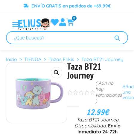
ENVÍO GRATIS en pedidos de +69,99€
0
Inicio
>
TIENDA
>
Tazas Frikis
> Taza BT21 Journey
Taza BT21
Journey
( Aún no
Añad
hay
|
una
s
s
s
s
s
valoraciones
valor
)
12.99
€
Taza BT21 Journey
Disponibilidad:
Envío
Inmediato 24-72h