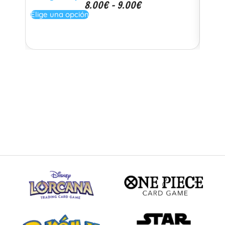
8.00
€
-
9.00
€
per
Elige una opción
Elige