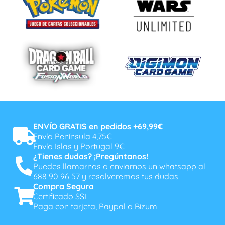
ENVÍO GRATIS en pedidos +69,99€
Envío Península 4,75€
Envío Islas y Portugal 9€
¿Tienes dudas? ¡Pregúntanos!
Puedes llamarnos o enviarnos un whatsapp al
688 90 96 57 y resolveremos tus dudas
Compra Segura
Certificado SSL
Paga con tarjeta, Paypal o Bizum