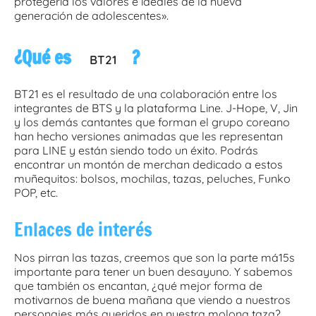
protegería los valores e ideales de la nueva
generación de adolescentes».
¿Qué es
?
BT21
BT21 es el resultado de una colaboración entre los
integrantes de BTS y la plataforma Line. J-Hope, V, Jin
y los demás cantantes que forman el grupo coreano
han hecho versiones animadas que les representan
para LINE y están siendo todo un éxito. Podrás
encontrar un montón de merchan dedicado a estos
muñequitos: bolsos, mochilas, tazas, peluches, Funko
POP, etc.
Enlaces de interés
Nos pirran las tazas, creemos que son la parte má15s
importante para tener un buen desayuno. Y sabemos
que también os encantan, ¿qué mejor forma de
motivarnos de buena mañana que viendo a nuestros
personajes más queridos en nuestra molona taza?