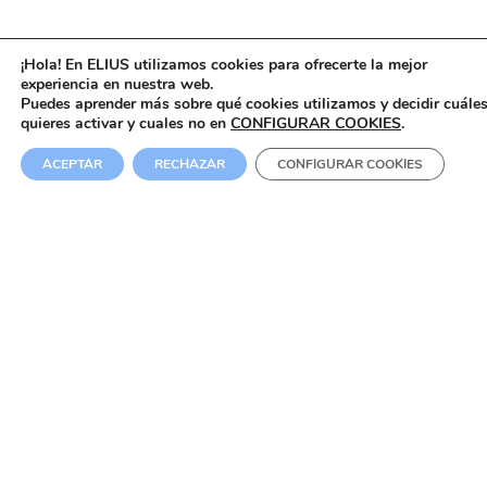
¡Hola! En ELIUS utilizamos cookies para ofrecerte la mejor
experiencia en nuestra web.
Puedes aprender más sobre qué cookies utilizamos y decidir cuále
quieres activar y cuales no en
CONFIGURAR COOKIES
.
ACEPTAR
RECHAZAR
CONFIGURAR COOKIES
Cartas Dragon Ball: compra oficial, variedad y envíos
rápidos en ELIUS
¿Buscas
cartas de Dragon Ball
para jugar,
coleccionar o regalar? En ELIUS hemos preparado
una categoría con todo lo que necesitas para
empezar (o ampliar) tu colección:
booster packs,
displays, starter decks, cajas premium y accesorios