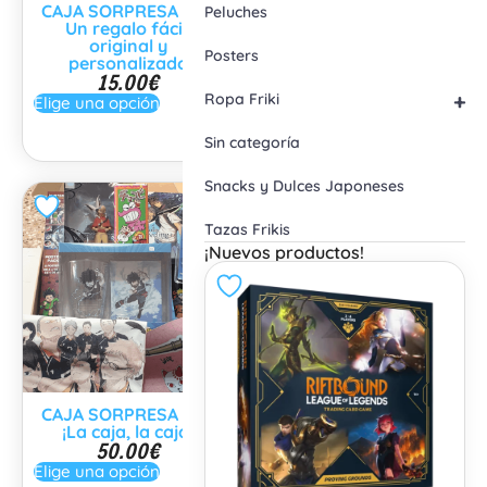
CAJA SORPRESA 15€:
Caja Sorpresa
Peluches
Un regalo fácil,
Stranger Things
34.99
€
-
149.99
€
original y
Posters
personalizado
Elige una opción
15.00
€
+
Ropa Friki
Elige una opción
Sin categoría
Snacks y Dulces Japoneses
Tazas Frikis
¡Nuevos productos!
CAJA SORPRESA 50€
¡La caja, la caja!
50.00
€
Elige una opción