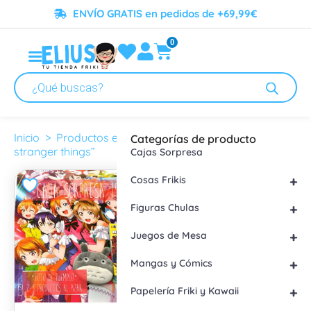
ENVÍO GRATIS en pedidos de +69,99€
0
caja sorpresa stranger things
Inicio
> Productos etiquetados “caja sorpresa
Categorías de producto
stranger things”
Cajas Sorpresa
+
Cosas Frikis
+
Figuras Chulas
+
Juegos de Mesa
+
Mangas y Cómics
+
Papelería Friki y Kawaii