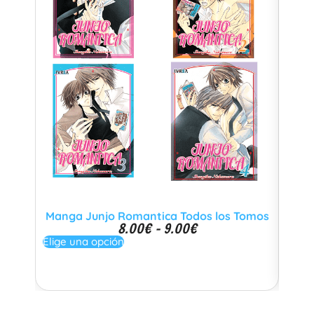
Manga Junjo Romantica Todos los Tomos
Man
8.00
€
-
9.00
€
Elige una opción
Elige