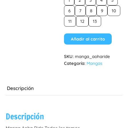
1
2
3
4
5
6
7
8
9
10
11
12
13
Añadir al carrito
SKU:
manga_aoharide
Categoría:
Mangas
Descripción
Descripción