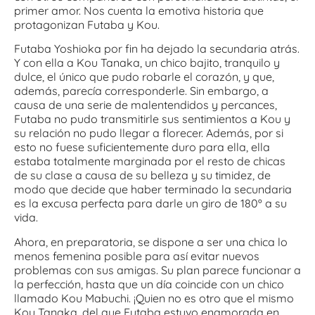
primer amor. Nos cuenta la emotiva historia que
protagonizan Futaba y Kou.
Futaba Yoshioka por fin ha dejado la secundaria atrás.
Y con ella a Kou Tanaka, un chico bajito, tranquilo y
dulce, el único que pudo robarle el corazón, y que,
además, parecí­a corresponderle. Sin embargo, a
causa de una serie de malentendidos y percances,
Futaba no pudo transmitirle sus sentimientos a Kou y
su relación no pudo llegar a florecer. Además, por si
esto no fuese suficientemente duro para ella, ella
estaba totalmente marginada por el resto de chicas
de su clase a causa de su belleza y su timidez, de
modo que decide que haber terminado la secundaria
es la excusa perfecta para darle un giro de 180º a su
vida.
Ahora, en preparatoria, se dispone a ser una chica lo
menos femenina posible para así­ evitar nuevos
problemas con sus amigas. Su plan parece funcionar a
la perfección, hasta que un día coincide con un chico
llamado Kou Mabuchi. ¡Quien no es otro que el mismo
Kou Tanaka, del que Futaba estuvo enamorada en