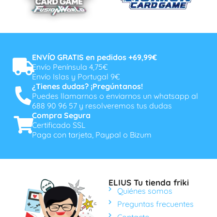
ENVÍO GRATIS en pedidos +69,99€
Envío Península 4,75€
Envío Islas y Portugal 9€
¿Tienes dudas? ¡Pregúntanos!
Puedes llamarnos o enviarnos un whatsapp al
688 90 96 57 y resolveremos tus dudas
Compra Segura
Certificado SSL
Paga con tarjeta, Paypal o Bizum
ELIUS Tu tienda friki
Quiénes somos
Preguntas frecuentes