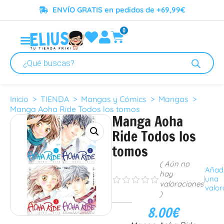
ENVÍO GRATIS en pedidos de +69,99€
0
Inicio
>
TIENDA
>
Mangas y Cómics
>
Mangas
>
Manga Aoha Ride Todos los tomos
Manga Aoha
Ride Todos los
tomos
( Aún no
Añad
hay
|
una
s
s
s
s
s
valoraciones
valor
)
8.00
€