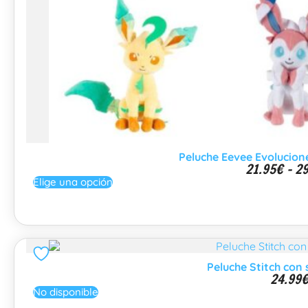
Peluche Eevee Evolucio
21.95
€
-
29
Elige una opción
Peluche Stitch con
24.99
No disponible