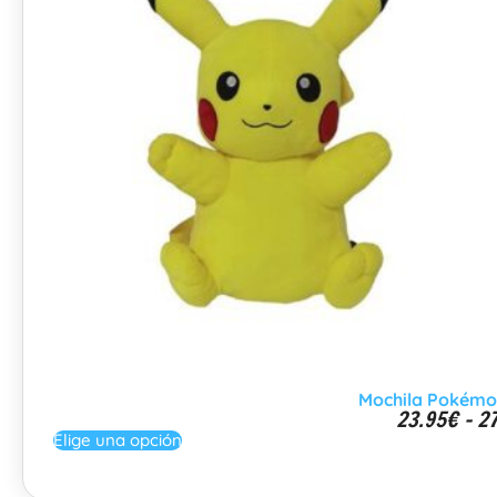
Mochila Pokémo
23.95
€
-
27
Elige una opción