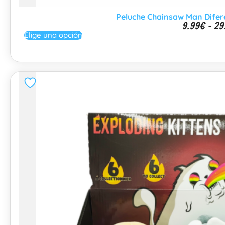
Peluche Chainsaw Man Difere
9.99
€
-
29
Elige una opción