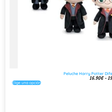
Peluche Harry Potter Dif
16.90
€
-
19
Elige una opción