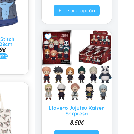
Elige una opción
Stitch
 28cm
9
€
rito
Llavero Jujutsu Kaisen
Sorpresa
8.50
€