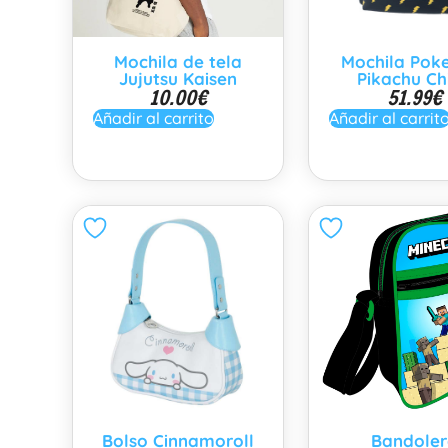
Mochila de tela
Mochila Po
Jujutsu Kaisen
Pikachu Ch
10.00
€
51.99
€
Añadir al carrito
Añadir al carrit
Bolso Cinnamoroll
Bandoler