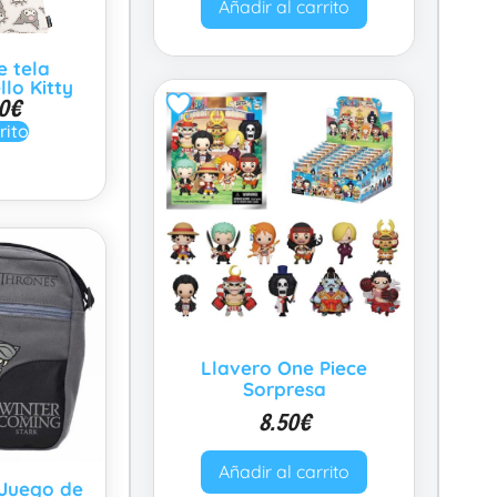
Añadir al carrito
e tela
lo Kitty
0
€
rito
Llavero One Piece
Sorpresa
8.50
€
Añadir al carrito
Juego de