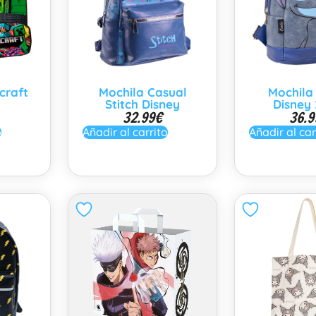
craft
Mochila Casual
Mochila 
Stitch Disney
Disney
32.99
€
36.9
o
Añadir al carrito
Añadir al car