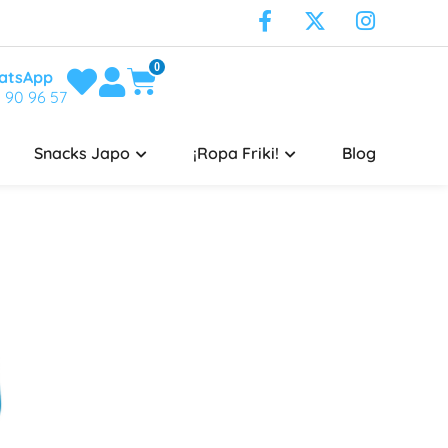
0
atsApp
 90 96 57
Snacks Japo
¡Ropa Friki!
Blog