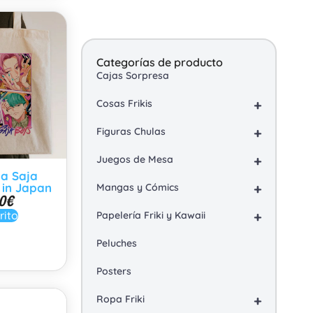
Categorías de producto
Cajas Sorpresa
+
Cosas Frikis
+
Figuras Chulas
+
Juegos de Mesa
la Saja
+
in Japan
Mangas y Cómics
0
€
+
rito
Papelería Friki y Kawaii
Peluches
Posters
+
Ropa Friki