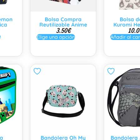
kemon
Bolsa Compra
Bolsa d
ica
Reutilizable Anime
Kuromi Hel
3.50
€
10.0
o
Elige una opción
Añadir al car
a
Bandolera Oh My
Bandolera 