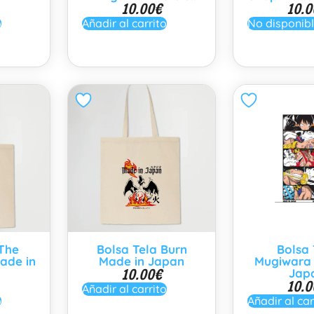
10.00
€
10.0
o
Añadir al carrito
No disponib
 The
Bolsa Tela Burn
Bolsa 
ade in
Made in Japan
Mugiwara 
10.00
€
Jap
10.0
Añadir al carrito
o
Añadir al car