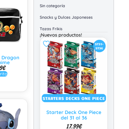
Sin categoría
Snacks y Dulces Japoneses
Tazas Frikis
¡Nuevos productos!
 Dragon
nime
9
€
rito
Starter Deck One Piece
del 31 al 36
17.99
€