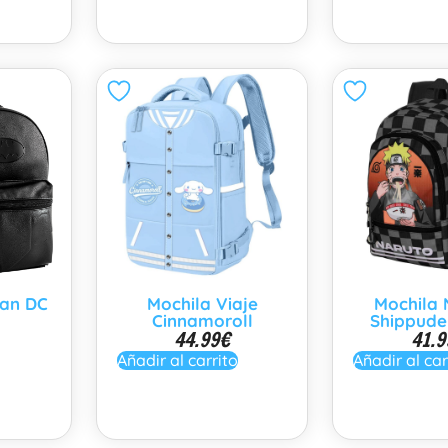
an DC
Mochila Viaje
Mochila 
Cinnamoroll
Shippude
44.99
€
41.9
Añadir al carrito
Añadir al car