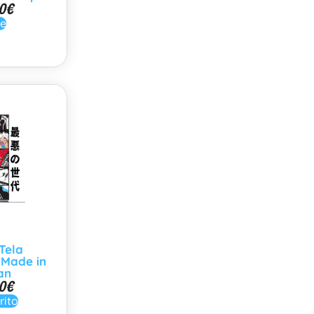
0
€
le
Tela
Made in
an
0
€
rito