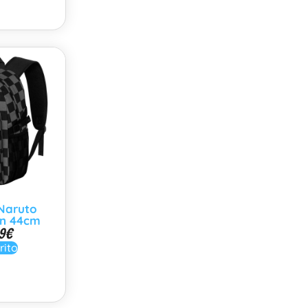
Naruto
n 44cm
9
€
rito