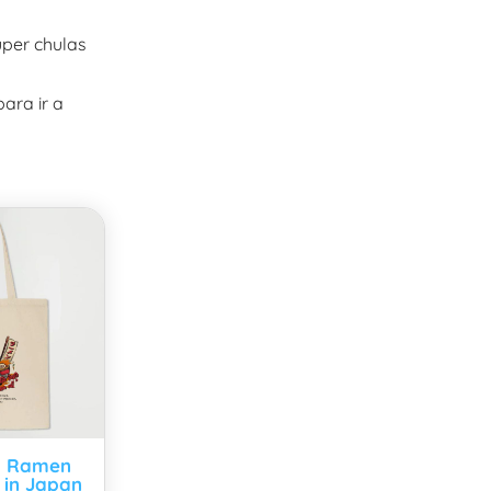
per chulas
ara ir a
a Ramen
in Japan