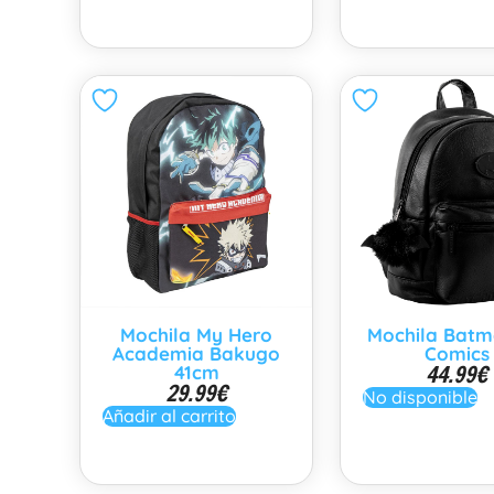
Mochila My Hero
Mochila Batm
Academia Bakugo
Comics
44.99
€
41cm
29.99
€
No disponible
Añadir al carrito