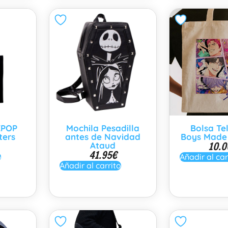
KPOP
Mochila Pesadilla
Bolsa Te
ters
antes de Navidad
Boys Made 
10.0
Ataud
41.95
€
o
Añadir al car
Añadir al carrito