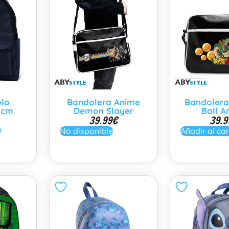
olo
Bandolera Anime
Bandolera
2cm
Demon Slayer
Ball A
39.99
€
39.9
o
No disponible
Añadir al car