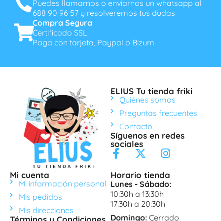
Puedes llamarnos o enviarnos un whatsapp al
688 90 96 57 y resolveremos tus dudas
Compra Segura
Certificado SSL
Paga con tarjeta, Paypal o Bizum
ELIUS Tu tienda friki
Quiénes somos
Preguntas frecuentes
Contacto
Síguenos en redes
sociales
Mi cuenta
Horario tienda
Mi información personal
Lunes - Sábado:
10:30h a 13:30h
Mis pedidos
17:30h a 20:30h
Mis direcciones
Domingo:
Cerrado
Términos y Condiciones