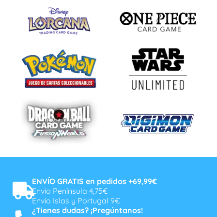
ENVÍO GRATIS en pedidos +69,99€
Envío Península 4,75€
Envío Islas y Portugal 9€
¿Tienes dudas? ¡Pregúntanos!