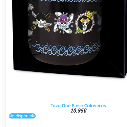
Taza One Piece Calaveras
10.95
€
No disponible