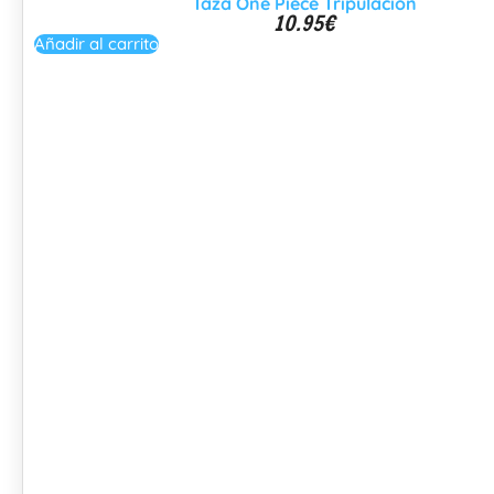
Taza One Piece Tripulacion
10.95
€
Añadir al carrito