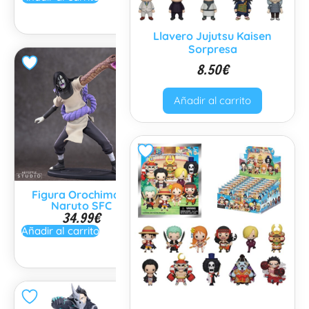
Llavero Jujutsu Kaisen
Sorpresa
8.50
€
Añadir al carrito
Figura Orochimaru
Figura Death Note L
Naruto SFC
SFC
34.99
€
36.99
€
Añadir al carrito
Añadir al carrito