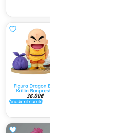
Añadir al carrito
Figura Dragon Ball
Figura Dragon Ball
Krillin Banpresto
Goku Dragon Stars
36.00
€
29.99
€
Añadir al carrito
Añadir al carrito