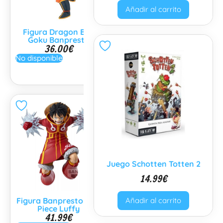
Añadir al carrito
Figura Dragon Ball
Figura One Piece Luffy
Goku Banpresto
Gear 5
36.00
€
39.99
€
No disponible
Añadir al carrito
Juego Schotten Totten 2
14.99
€
Figura Banpresto One
Figura One Piece Luffy
Añadir al carrito
Piece Luffy
Banpresto
41.99
€
37.99
€