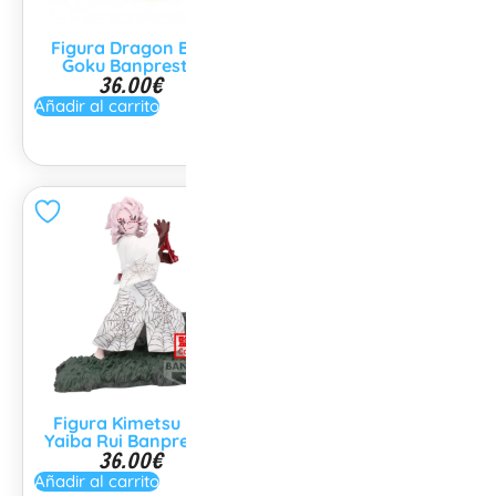
Figura Dragon Ball
Figura Dragon Ball
Goku Banpresto
Broly Model Kit
36.00
€
59.99
€
Añadir al carrito
Añadir al carrito
Figura Kimetsu no
Figura Dragon Ball
Yaiba Rui Banpresto
Goku Dragon Stars
36.00
€
Series
29.99
€
Añadir al carrito