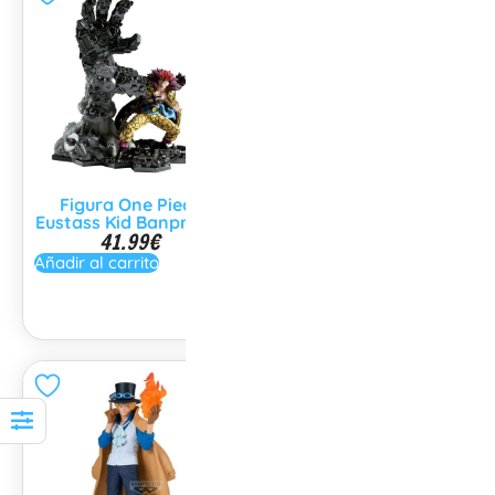
Figura One Piece
Figura One Piece
Eustass Kid Banpresto
Trafalgar Law
41.99
€
Banpresto
41.99
€
Añadir al carrito
Añadir al carrito