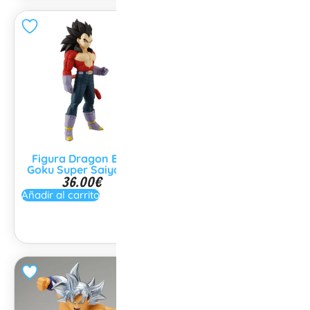
Figura Dragon Ball
Figura Dragon Ball
Goku Super Saiyan 4
Clearise Diferentes
36.00
€
personajes a elegir
36.00
€
Añadir al carrito
Elige una opción