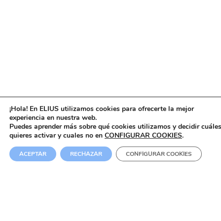
¡Hola! En ELIUS utilizamos cookies para ofrecerte la mejor
experiencia en nuestra web.
Puedes aprender más sobre qué cookies utilizamos y decidir cuále
quieres activar y cuales no en
CONFIGURAR COOKIES
.
Figuras oficiales para tu colección: autenticidad,
ACEPTAR
RECHAZAR
CONFIGURAR COOKIES
precio y envío rápido
¿Buscas figuras oficiales de tus universos favoritos
sin complicarte la vida?
En Elius reunimos piezas con
licencia original
, acabados cuidados y precios
ajustados para que tu vitrina suba de nivel sin vaciar