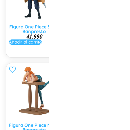
Figura One Piece Sabo
Figura One Piece
Banpresto
Marco Banpresto
41.99
€
36.00
€
Añadir al carrito
Añadir al carrito
Figura One Piece Nami
Figura Dragon Ball
Banpresto
Gogeta Banpresto