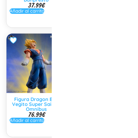
37.99
€
44.99
€
Añadir al carrito
Añadir al carrito
Figura Dragon Ball
Figura Dragon Ball
Vegito Super Saiyan
Jiren Banpresto
36.00
€
Omnibus
76.99
€
Añadir al carrito
Añadir al carrito