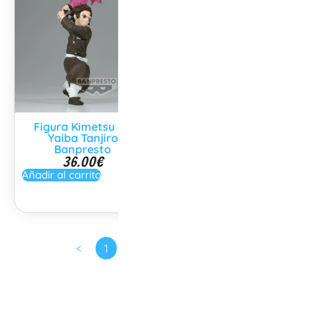
Figura Kimetsu no
Calendario Perpetuo
Yaiba Tanjiro
3D The Simpsons
34.99
€
Banpresto
36.00
€
Añadir al carrito
Añadir al carrito
<
1
2
3
…
5
>