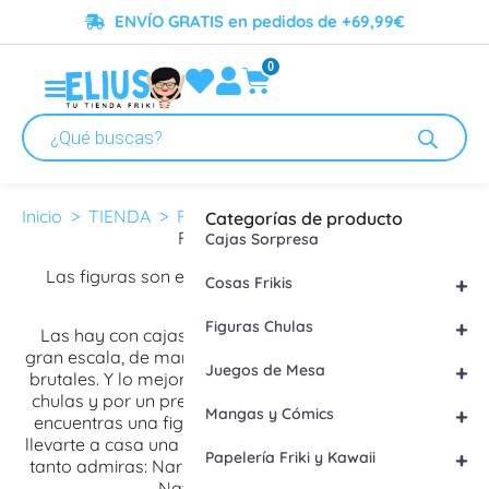
ENVÍO GRATIS en pedidos de +69,99€
0
Figuras Oficiales
Inicio
>
TIENDA
>
Figuras Chulas
> Figuras Oficiales
Categorías de producto
Figuras Oficiales
Cajas Sorpresa
Las figuras son el producto de coleccionismo por
+
Cosas Frikis
excelencia.
+
Figuras Chulas
Las hay con cajas de colección, en formato chibi, a
gran escala, de marcas originales con unos acabados
+
Juegos de Mesa
brutales. Y lo mejor, en Elius también tenemos figuras
chulas y por un precio genial. Es una pasada cuando
+
Mangas y Cómics
encuentras una figura de tu anime favorito y puedes
llevarte a casa una figura de ese personaje anime que
+
Papelería Friki y Kawaii
tanto admiras: Naruto, Luffy, Rin Okuruma, L, Sasuke,
Natsu, Goku, Mikasa…