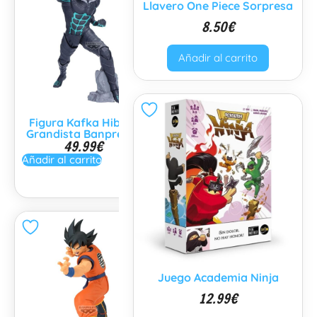
Llavero One Piece Sorpresa
8.50
€
Añadir al carrito
Figura CharaLatte Art
Figura Kafka Hibino
Case Animals Surtido
8.50
€
Grandista Banpresto
49.99
€
Añadir al carrito
Añadir al carrito
Juego Academia Ninja
12.99
€