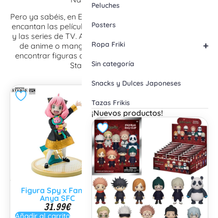
Peluches
Pero ya sabéis, en Elius no solo amamos el anime. Nos
Posters
encantan las películas buenas, los cómics américanos
y las series de TV. Así que no solo encontrarás figuras
+
Ropa Friki
de anime o manganime, sino que también podrás
encontrar figuras de DC Comics o Marvel, figuras de
Sin categoría
Star Wars o similares.
Snacks y Dulces Japoneses
Tazas Frikis
¡Nuevos productos!
Figura Tokyo Ghoul
Figura Spy x Family
Kaneki Ken SFC
Anya SFC
41.99
€
31.99
€
Añadir al carrito
Añadir al carrito