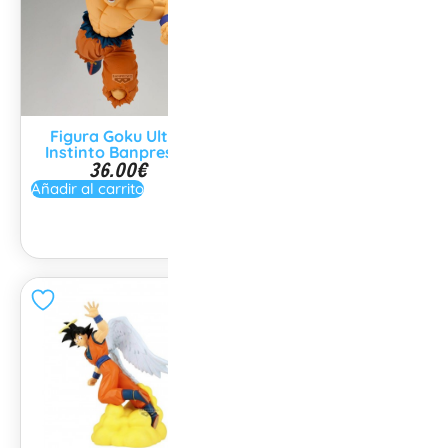
Figura Goku Ultra
Figura Dragon Ball
Instinto Banpresto
Vegeta Dragon Stars
36.00
€
Series
29.99
€
Añadir al carrito
Añadir al carrito