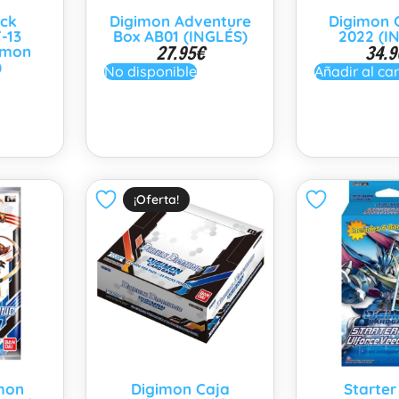
eck
Digimon Adventure
Digimon G
-13
Box AB01 (INGLÉS)
2022 (I
27.95
€
34.9
dmon
)
No disponible
Añadir al car
¡Oferta!
mon
Digimon Caja
Starter