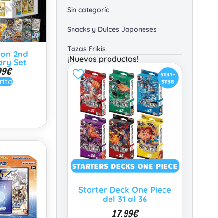
Sin categoría
Snacks y Dulces Japoneses
Tazas Frikis
mon 2nd
¡Nuevos productos!
ary Set
99
€
rito
Starter Deck One Piece
del 31 al 36
17.99
€