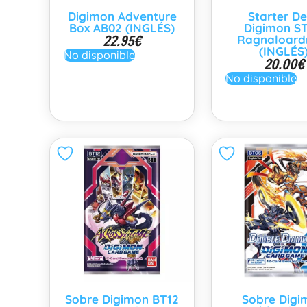
Digimon Adventure
Starter D
Box AB02 (INGLÉS)
Digimon ST
22.95
€
Ragnaloar
(INGLÉS
No disponible
20.00
€
No disponible
Sobre Digimon BT12
Sobre Digi