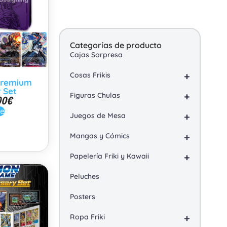
Categorías de producto
Cajas Sorpresa
+
Cosas Frikis
Premium
 Set
+
Figuras Chulas
00
€
le
+
Juegos de Mesa
+
Mangas y Cómics
+
Papelería Friki y Kawaii
Peluches
Posters
+
Ropa Friki