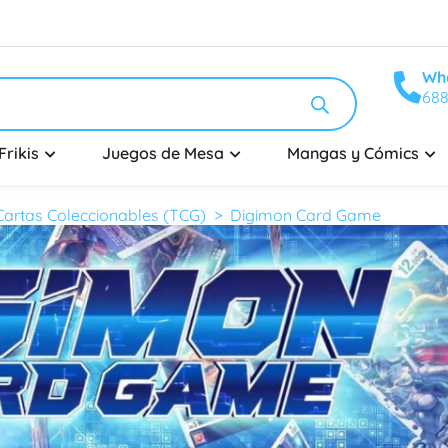
Wh
688
Frikis
Juegos de Mesa
Mangas y Cómics
artas Coleccionables (TCG)
> Digimon Card Game