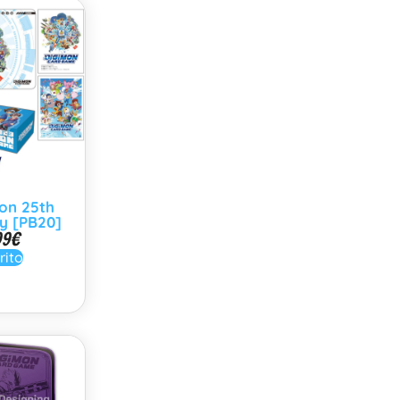
on 25th
y [PB20]
99
€
rito