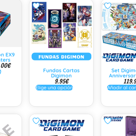
on EX9
ters
.00
€
Fundas Cartas
Set Digim
n
Digimon
Anniversar
9.95
€
119.
Elige una opción
Añadir al car