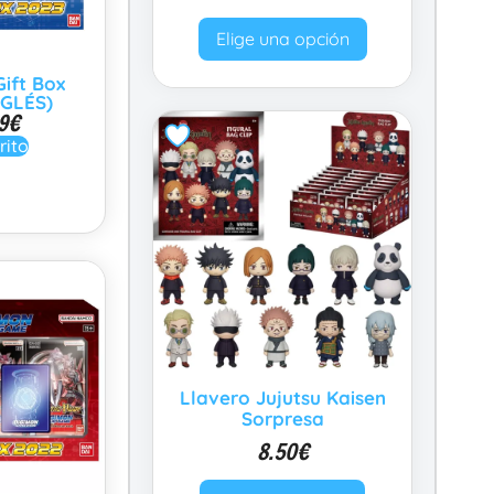
Elige una opción
ift Box
NGLÉS)
9
€
rito
Llavero Jujutsu Kaisen
Sorpresa
8.50
€