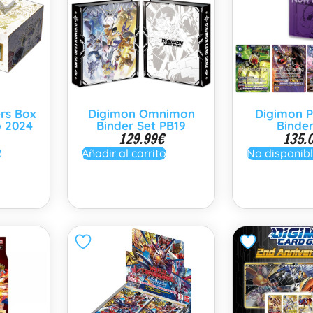
rs Box
Digimon Omnimon
Digimon 
 2024
Binder Set PB19
Binder
129.99
€
135.
o
Añadir al carrito
No disponib