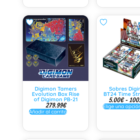
Digimon Tamers
Sobres Dig
Evolution Box Rise
BT24 Time St
5.00
€
-
100
of Digimon PB-21
279.99
€
Elige una opció
Añadir al carrito