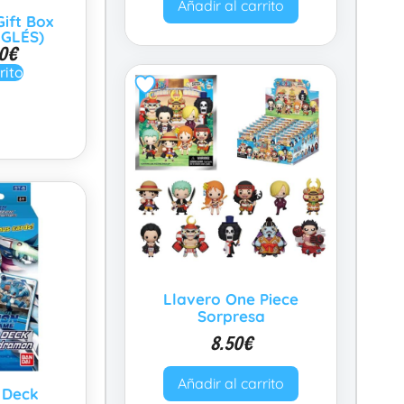
Añadir al carrito
ift Box
NGLÉS)
0
€
rito
Llavero One Piece
Sorpresa
8.50
€
Añadir al carrito
 Deck