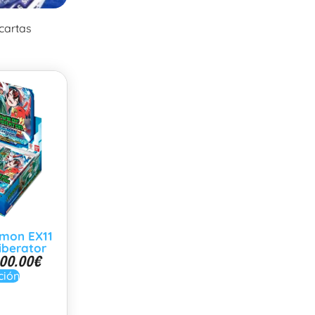
 cartas
imon EX11
iberator
00.00
€
ción