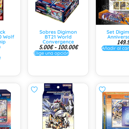
eck
Sobres Digimon
Set Digi
0 Wolf
BT21 World
Annivers
149.
hip
Convergence
5.00
€
-
100.00
€
)
Añadir al car
Elige una opción
o