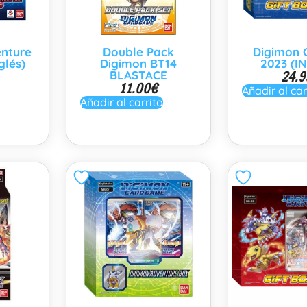
nture
Double Pack
Digimon G
glés)
Digimon BT14
2023 (I
24.9
BLASTACE
11.00
€
Añadir al car
Añadir al carrito