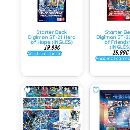
Starter Deck
Starter D
Digimon ST-21 Hero
Digimon ST-2
of Hope (INGLÉS)
of Friends
19.99
€
(INGLÉS
19.99
€
Añadir al carrito
Añadir al carrit