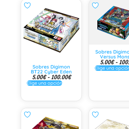
Sobres Digim
Versus Mons
5.00
€
-
100
Sobres Digimon
Elige una opció
BT22 Cyber Eden
5.00
€
-
100.00
€
Elige una opción