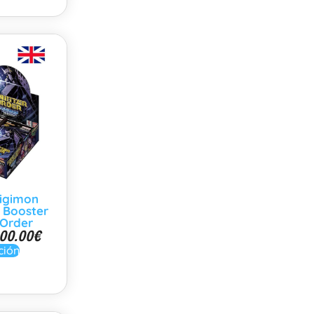
igimon
 Booster
 Order
00.00
€
ción