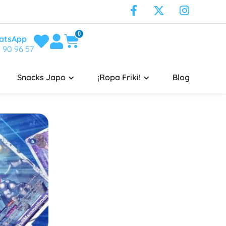
0
atsApp
 90 96 57
Snacks Japo
¡Ropa Friki!
Blog