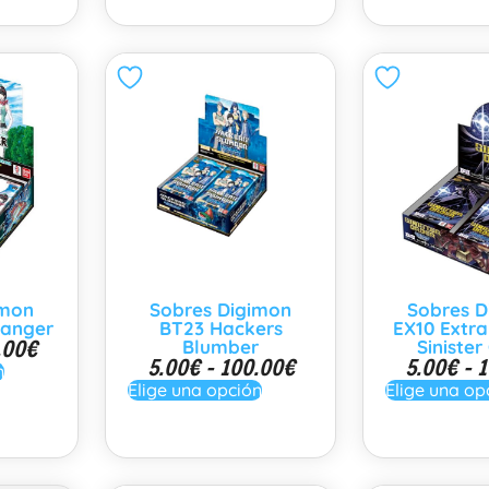
imon
Sobres Digimon
Sobres D
ranger
BT23 Hackers
EX10 Extra
.00
€
Blumber
Sinister
5.00
€
-
100.00
€
5.00
€
-
1
n
Elige una opción
Elige una op