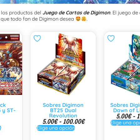
 los productos del
Juego de Cartas de Digimon
. El juego de
s que todo fan de Digimon desea
.
eck
Sobres Digimon
Sobres Dig
 y ST-
BT25 Dual
Dawn of L
5.00
€
-
1
Revolution
5.00
€
-
100.00
€
Elige una op
n
Elige una opción