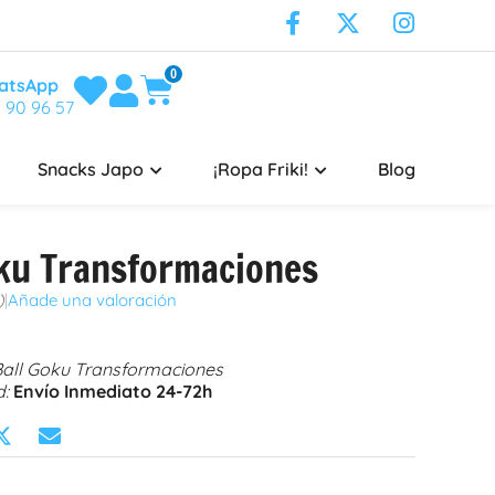
0
atsApp
 90 96 57
Snacks Japo
¡Ropa Friki!
Blog
oku Transformaciones
)
|
Añade una valoración
all Goku Transformaciones
d:
Envío Inmediato 24-72h