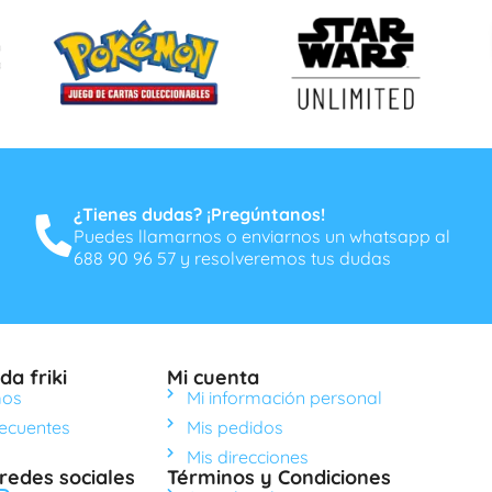
¿Tienes dudas? ¡Pregúntanos!
Puedes llamarnos o enviarnos un whatsapp al
688 90 96 57 y resolveremos tus dudas
da friki
Mi cuenta
mos
Mi información personal
recuentes
Mis pedidos
Mis direcciones
redes sociales
Términos y Condiciones