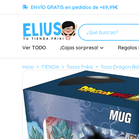
ENVÍO GRATIS en pedidos de +69,99€
Ver TODO
¡Cajas sorpresa!
Regalos 
Inicio
>
TIENDA
>
Tazas Frikis
> Taza Dragon Bal