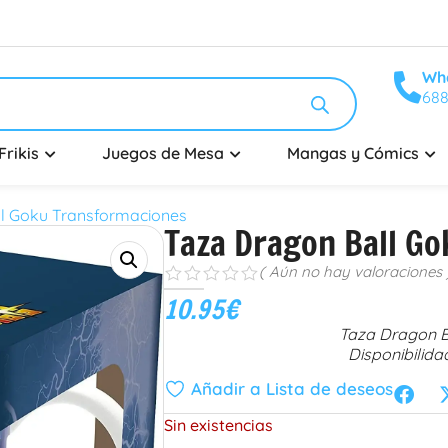
Wh
688
Frikis
Juegos de Mesa
Mangas y Cómics
l Goku Transformaciones
Taza Dragon Ball G
( Aún no hay valoraciones 
s
s
s
s
s
10.95
€
Taza Dragon B
Disponibilida
Añadir a Lista de deseos
Sin existencias