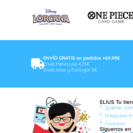
ENVÍO GRATIS en pedidos +69,99€
Envío Península 4,75€
Envío Islas y Portugal 9€
ELIUS Tu tien
Quiénes so
Preguntas f
Contacto
Síguenos en 