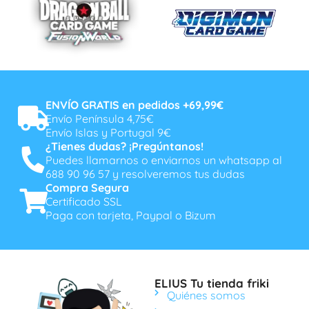
ENVÍO GRATIS en pedidos +69,99€
Envío Península 4,75€
Envío Islas y Portugal 9€
¿Tienes dudas? ¡Pregúntanos!
Puedes llamarnos o enviarnos un whatsapp al
688 90 96 57 y resolveremos tus dudas
Compra Segura
Certificado SSL
Paga con tarjeta, Paypal o Bizum
ELIUS Tu tienda friki
Quiénes somos