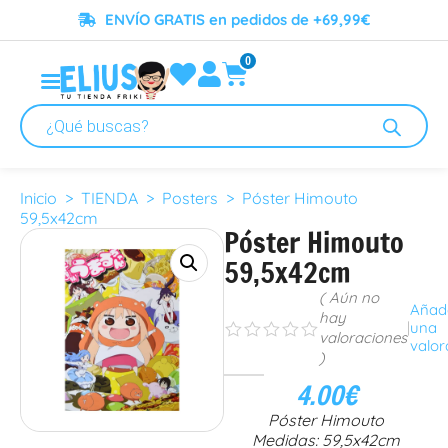
ENVÍO GRATIS en pedidos de +69,99€
0
Inicio
>
TIENDA
>
Posters
> Póster Himouto
59,5x42cm
Póster Himouto
59,5x42cm
( Aún no
Añad
hay
|
una
s
s
s
s
s
valoraciones
valor
)
4.00
€
Póster Himouto
Medidas: 59,5x42cm