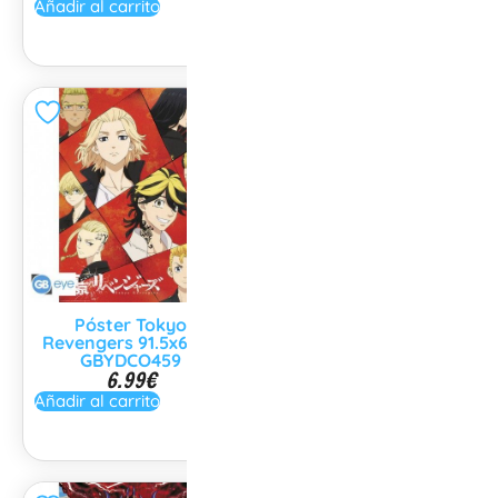
Añadir al carrito
Añadir al carrito
Póster Tokyo
Poster Kimetsu no
Revengers 91.5x61cm
Yaiba Nieve 91,5x61cm
6.99
€
GBYDCO459
6.99
€
Añadir al carrito
Añadir al carrito