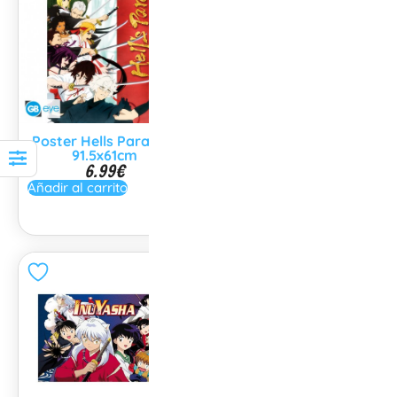
Poster Hells Paradise
Poster Japan
91.5x61cm
91.5x61cm
6.99
€
6.99
€
Añadir al carrito
Añadir al carrito