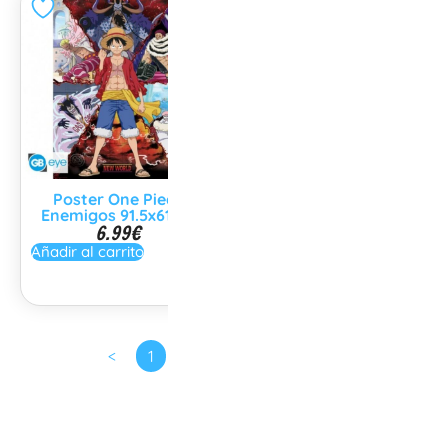
Poster One Piece
Poster Demon Slayer
Enemigos 91.5x61cm
91,5x61cm
6.99
€
6.99
€
Añadir al carrito
Añadir al carrito
<
1
2
3
…
5
>