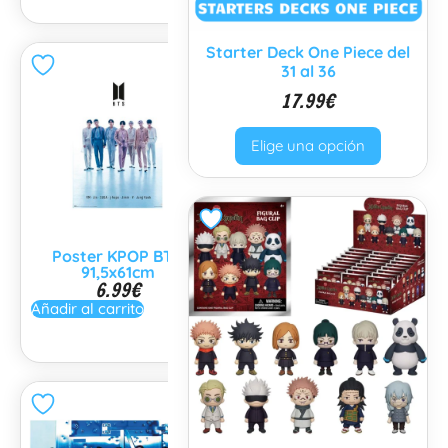
Starter Deck One Piece del
31 al 36
17.99
€
Elige una opción
Poster KPOP BTS
Poster Stranger
91,5x61cm
Things 2
6.99
€
6.99
€
Añadir al carrito
Añadir al carrito