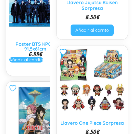
Llavero Jujutsu Kaisen
Sorpresa
8.50
€
Añadir al carrito
Poster BTS KPOP
Poster Hanako Kun
91,5x61cm
91.5x61cm
6.99
€
6.99
€
Añadir al carrito
Añadir al carrito
Llavero One Piece Sorpresa
8.50
€