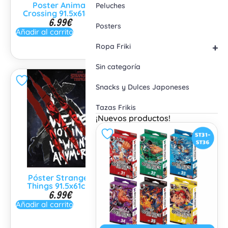
Poster Animal
Poster Hiroshige
Peluches
Crossing 91.5x61cm
91.5x61cm
6.99
€
6.99
€
Posters
Añadir al carrito
Añadir al carrito
+
Ropa Friki
Sin categoría
Snacks y Dulces Japoneses
Tazas Frikis
¡Nuevos productos!
Póster Stranger
Póster Anime Ataque
Things 91.5x61cm
a los Titanes
6.99
€
91.5x61cm
6.99
€
Añadir al carrito
Añadir al carrito