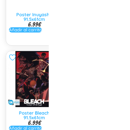
Poster Inuyasha
Poster Chainsaw Man
91.5x61cm
Division 91.5x61cm
6.99
€
6.99
€
Añadir al carrito
Añadir al carrito
Poster Bleach
Poster Bleach Ichigo
91.5x61cm
91.5x61cm
6.99
€
6.99
€
Añadir al carrito
Añadir al carrito