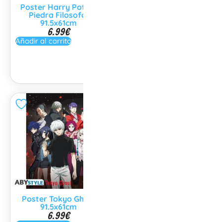
Poster Harry Potter
Piedra Filosofal
91.5x61cm
6.99
€
Poster Vocaloid Miku
Hatsune 91.5x61cm
Añadir al carrito
6.99
€
No disponible
Poster Tokyo Ghoul
Poster World of
91.5x61cm
Warcraft 91.5x61cm
6.99
€
6.99
€