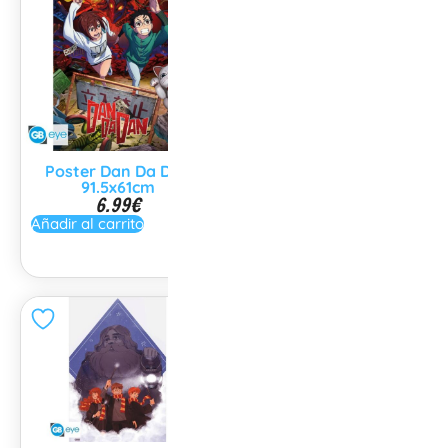
Poster Dan Da Dan
Póster Boku no Hero
91.5x61cm
Academia 91,5x61cm
6.99
€
6.99
€
Añadir al carrito
No disponible