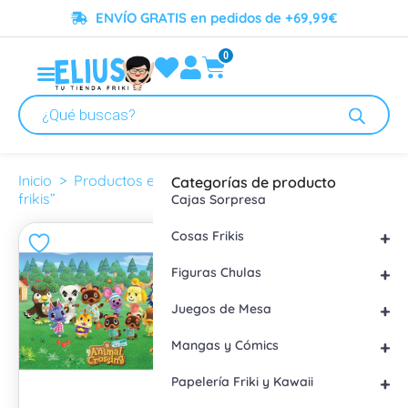
ENVÍO GRATIS en pedidos de +69,99€
0
comprar posters frikis
Inicio
> Productos etiquetados “comprar posters
Categorías de producto
frikis”
Cajas Sorpresa
+
Cosas Frikis
+
Figuras Chulas
+
Juegos de Mesa
+
Mangas y Cómics
+
Papelería Friki y Kawaii