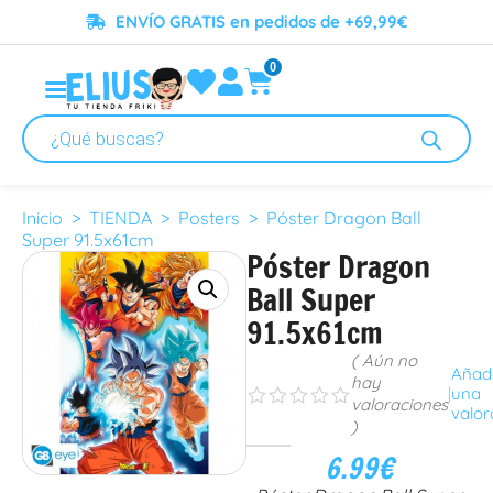
ENVÍO GRATIS en pedidos de +69,99€
0
Inicio
>
TIENDA
>
Posters
> Póster Dragon Ball
Super 91.5x61cm
Póster Dragon
Ball Super
91.5x61cm
( Aún no
Añad
hay
|
una
s
s
s
s
s
valoraciones
valor
)
6.99
€