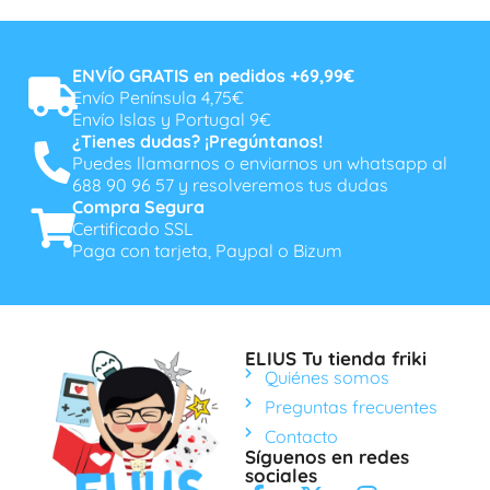
ENVÍO GRATIS en pedidos +69,99€
Envío Península 4,75€
Envío Islas y Portugal 9€
¿Tienes dudas? ¡Pregúntanos!
Puedes llamarnos o enviarnos un whatsapp al
688 90 96 57 y resolveremos tus dudas
Compra Segura
Certificado SSL
Paga con tarjeta, Paypal o Bizum
ELIUS Tu tienda friki
Quiénes somos
Preguntas frecuentes
Contacto
Síguenos en redes
sociales