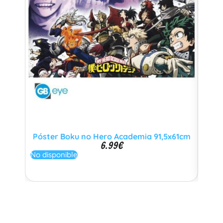
Póster Boku no Hero Academia 91,5x61cm
Póst
6.99
€
No disponible
Añadi