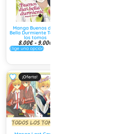
Manga Card Captor
Sakura Clear Card Arc
Todos los tomos
Manga Buenos días
8.00
€
-
9.00
€
Bella Durmiente Todos
Elige una opción
los tomos
8.00
€
-
9.00
€
Elige una opción
¡Oferta!