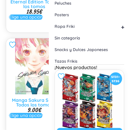
Eternal Edition Todos
rey Todos los Tomos
Peluches
9.95
€
los tomos
18.95
€
Elige una opción
Posters
Elige una opción
+
Ropa Friki
Sin categoría
Snacks y Dulces Japoneses
Tazas Frikis
¡Nuevos productos!
Manga Sakura Saku
Manga Wotakoi Qué
Todos los tomos
difícil es el amor para
9.00
€
un otaku
9.95
€
Elige una opción
Elige una opción