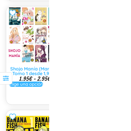
Shojo Manía (Mangas
Manga Kaichou wa
Tomo 1 desde 1,95€)
maid sama Todos los
1.95
€
-
2.95
€
tomos
8.00
€
Elige una opción
Elige una opción