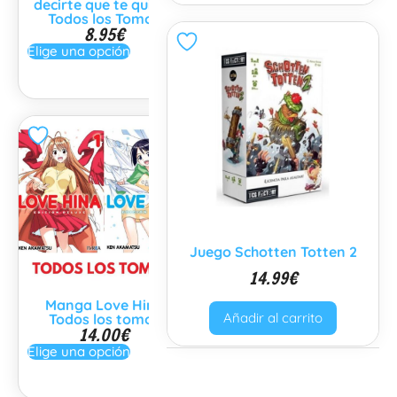
decirte que te quiero
Sakura Todos los
Todos los Tomos
tomos
8.95
€
9.95
€
-
10.95
€
Elige una opción
Elige una opción
Juego Schotten Totten 2
14.99
€
Manga Love Hina
Manga Llegando a ti
Añadir al carrito
Todos los tomos
Todos los tomos
14.00
€
7.95
€
Elige una opción
Elige una opción