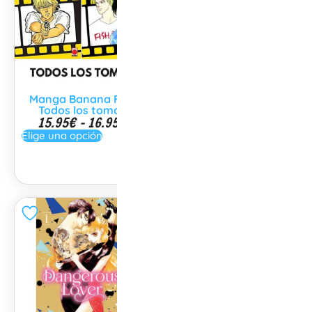
Manga Banana Fish
Manga Mermaid
Todos los tomos
Melody Pichi Pichi
15.95
€
-
16.95
€
Pitch Todos los tomos
9.95
€
Elige una opción
Elige una opción