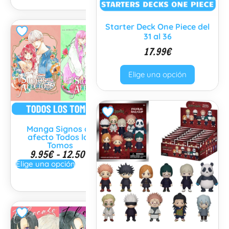
Starter Deck One Piece del
31 al 36
17.99
€
Elige una opción
Manga Signos de
Manga Más allá del
afecto Todos los
amor Todos los Tomos
9.95
€
Tomos
9.95
€
-
12.50
€
Elige una opción
Elige una opción