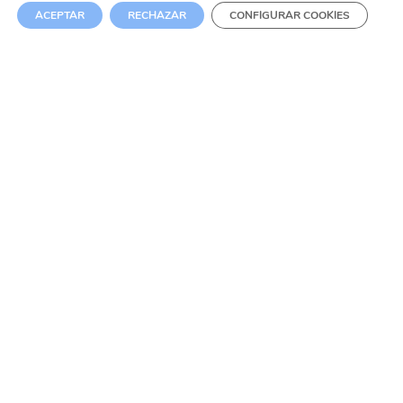
ACEPTAR
RECHAZAR
CONFIGURAR COOKIES
ENVÍO GRATIS en pedidos +69,99€