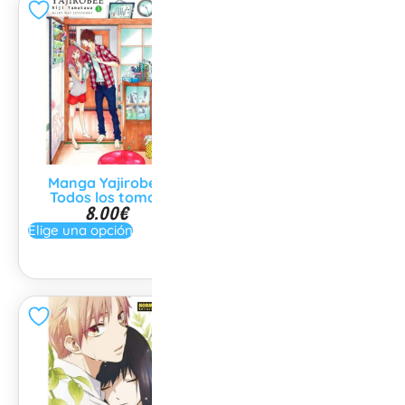
Manga Yajirobee
Manga Immortal Rain
Todos los tomos
Todos los tomos
8.00
€
9.00
€
Elige una opción
Elige una opción