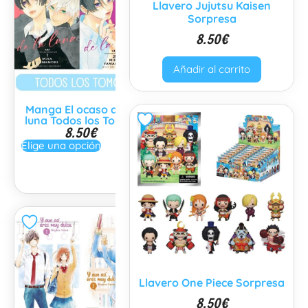
Llavero Jujutsu Kaisen
Sorpresa
8.50
€
Añadir al carrito
Manga El ocaso de la
Manga El zorro y el
luna Todos los Tomos
Tanuki Todos los
8.50
€
tomos
9.95
€
Elige una opción
Elige una opción
Llavero One Piece Sorpresa
8.50
€