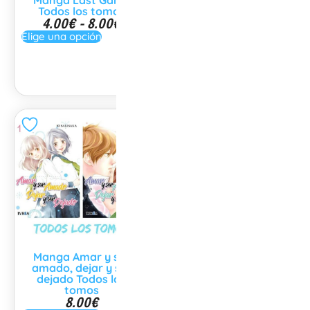
Manga Last Game
Manga Akatsuki no
Todos los tomos
Yona (Yona Princesa
4.00
€
-
8.00
€
del Amanecer) Todos
los tomos
Elige una opción
8.00
€
-
14.00
€
Elige una opción
Manga Amar y ser
Manga Aoha
amado, dejar y ser
Ride Todos los tomos
8.00
€
dejado Todos los
tomos
Elige una opción
8.00
€