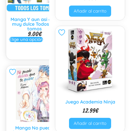
Añadir al carrito
Manga Y aun asi eres
Manga Bolsa de Papel
muy dulce Todos los
Kun está enamorado
tomos
Serie Completa 2
9.00
€
tomos
8.00
€
Elige una opción
Elige una opción
Juego Academia Ninja
12.99
€
Añadir al carrito
Manga No puedo
Manga Card Captor