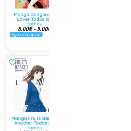
Manga Dangerous
Planeta Manga
Lover Todos los
(Revista Manga)
tomos
Todos los Numeros
8.00
€
-
9.00
€
4.95
€
-
6.95
€
Elige una opción
Elige una opción
Manga Fruits Basket
Manga Fruits Basket
Another Todos los
Edicion Coleccionista
tomos
Todos los tomos