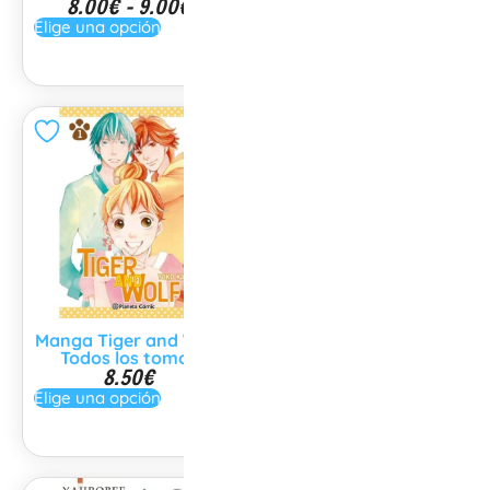
8.00
€
-
9.00
€
14.96
€
Elige una opción
Elige una opción
Manga Tiger and Wolf
Manga Mi Chico Lobo
Todos los tomos
Todos los tomos
8.50
€
8.00
€
Elige una opción
Elige una opción