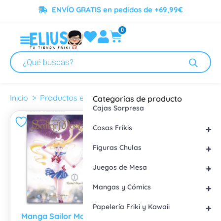
ENVÍO GRATIS en pedidos de +69,99€
0
shojo
Inicio
> Productos etiquetados “shojo”
Categorías de producto
Cajas Sorpresa
+
Cosas Frikis
+
Figuras Chulas
+
Juegos de Mesa
+
Mangas y Cómics
+
Papelería Friki y Kawaii
Manga Sailor Moon
Manga La bestia del