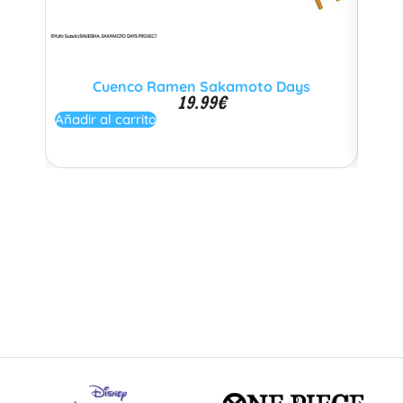
Cuenco Ramen Sakamoto Days
19.99
€
Añadir al carrito
Añadi