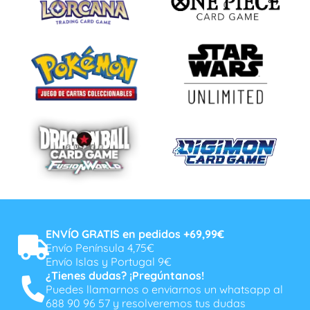
ENVÍO GRATIS en pedidos +69,99€
Envío Península 4,75€
Envío Islas y Portugal 9€
¿Tienes dudas? ¡Pregúntanos!
Puedes llamarnos o enviarnos un whatsapp al
688 90 96 57 y resolveremos tus dudas