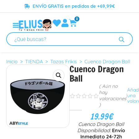
ENVÍO GRATIS en pedidos de +69,99€
0
Inicio
>
TIENDA
>
Tazas Frikis
> Cuenco Dragon Ball
Cuenco Dragon
Ball
( Aún no
Añad
hay
|
una
s
s
s
s
s
valoraciones
valor
)
19.99
€
Cuenco Dragon Ball
Disponibilidad:
Envío
Inmediato 24-72h