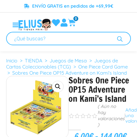
ENVÍO GRATIS en pedidos de +69,99€
0
Inicio
>
TIENDA
>
Juegos de Mesa
>
Juegos de
Cartas Coleccionables (TCG)
>
One Piece Card Game
> Sobres One Piece OP15 Adventure on Kami’s Island
Sobres One Piece
OP15 Adventure
on Kami’s Island
( Aún no
Añad
hay
|
una
s
s
s
s
s
valoraciones
valor
)
6.00
€
-
144.00
€