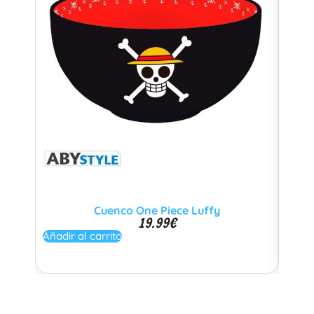
Cuenco One Piece Luffy
F
19.99
€
Añadir al carrito
Añadi