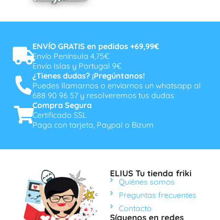
ENVÍO GRATIS en pedidos +69,99€
Envío Península 4,75€
Envío Islas y Portugal 9€
¿Tienes dudas? ¡Pregúntanos!
Puedes llamarnos o enviarnos un whatsapp al
688 90 96 57 y resolveremos tus dudas
Compra Segura
Certificado SSL
Paga con tarjeta, Paypal o Bizum
ELIUS Tu tienda friki
Quiénes somos
Preguntas frecuentes
Contacto
Síguenos en redes