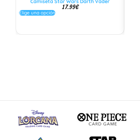
Camiseta Star Wars Darth Vader
17.99
€
Elige una opción
Añadi