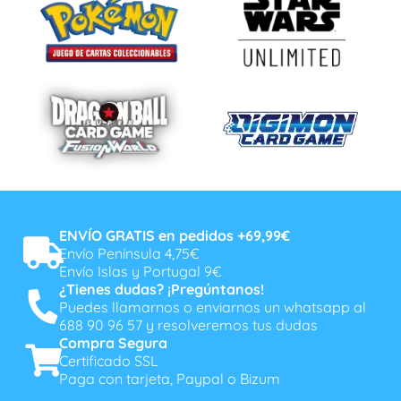
ENVÍO GRATIS en pedidos +69,99€
Envío Península 4,75€
Envío Islas y Portugal 9€
¿Tienes dudas? ¡Pregúntanos!
Puedes llamarnos o enviarnos un whatsapp al
688 90 96 57 y resolveremos tus dudas
Compra Segura
Certificado SSL
Paga con tarjeta, Paypal o Bizum