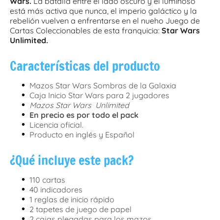
Wars.
La batalla entre el lado oscuro y el luminoso
está más activa que nunca, el imperio galáctico y la
rebelión vuelven a enfrentarse en el nueho Juego de
Cartas Coleccionables de esta franquicia:
Star Wars
Unlimited.
Características del producto
•
Mazos Star Wars Sombras de la Galaxia
•
Caja Inicio Star Wars para 2 jugadores
•
Mazos Star Wars Unlimited
•
En precio es por todo el pack
•
Licencia oficial.
•
Producto en inglés y Español
¿Qué incluye este pack?
•
110 cartas
•
40 indicadores
•
1 reglas de inicio rápido
•
2 tapetes de juego de papel
•
2 cajas plegadas para los mazos