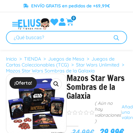
ENVÍO GRATIS en pedidos de +69,99€
0
Inicio
>
TIENDA
>
Juegos de Mesa
>
Juegos de
Cartas Coleccionables (TCG)
>
Star Wars Unlimited
>
Mazos Star Wars Sombras de la Galaxia
Mazos Star Wars
¡Oferta!
Sombras de la
Galaxia
( Aún no
Añad
hay
|
una
s
s
s
s
s
valoraciones
valor
)
29.99
€
34.99
€