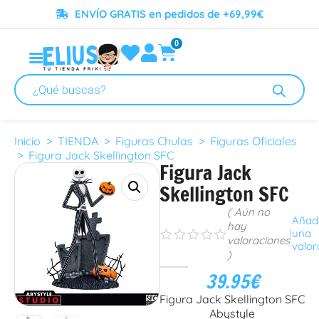
ENVÍO GRATIS en pedidos de +69,99€
0
Inicio
>
TIENDA
>
Figuras Chulas
>
Figuras Oficiales
> Figura Jack Skellington SFC
Figura Jack
Skellington SFC
( Aún no
Añad
hay
|
una
s
s
s
s
s
valoraciones
valor
)
39.95
€
Figura Jack Skellington SFC
Abystyle