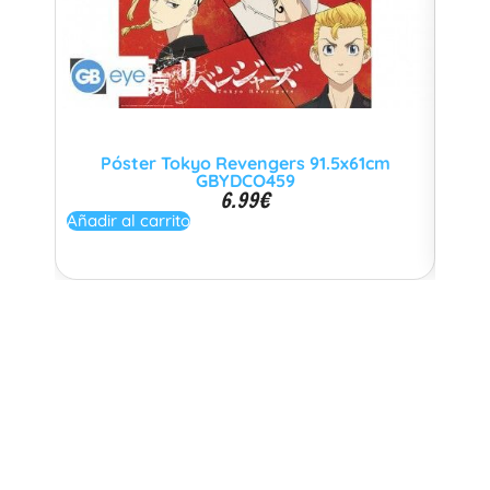
Póster Tokyo Revengers 91.5x61cm
GBYDCO459
6.99
€
No di
Añadir al carrito