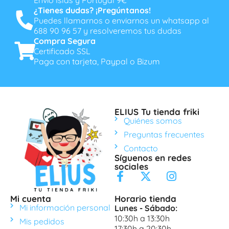
¿Tienes dudas? ¡Pregúntanos!
Puedes llamarnos o enviarnos un whatsapp al
688 90 96 57 y resolveremos tus dudas
Compra Segura
Certificado SSL
Paga con tarjeta, Paypal o Bizum
ELIUS Tu tienda friki
Quiénes somos
Preguntas frecuentes
Contacto
Síguenos en redes
sociales
Mi cuenta
Horario tienda
Mi información personal
Lunes - Sábado:
10:30h a 13:30h
Mis pedidos
17:30h a 20:30h