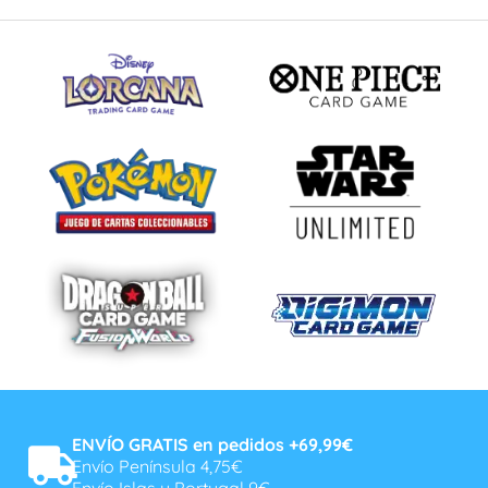
ENVÍO GRATIS en pedidos +69,99€
Envío Península 4,75€
Envío Islas y Portugal 9€