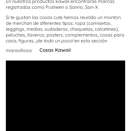
En nuestros productos kawaii encontrarás marcas
registradas como Pusheen o Sanrio, San-X.
Si te gustan las cosas cute hemos reunido un montón
de merchan de diferentes tipos: ropa (camisetas,
leggings, medias, sudaderas, chaquetas, calcetines),
peluches, llaveros, posters, complementos, cosas para
casa, figuras,
¡de todo un poco!
en esta sección
Cosas Kawaii
maravillosa: