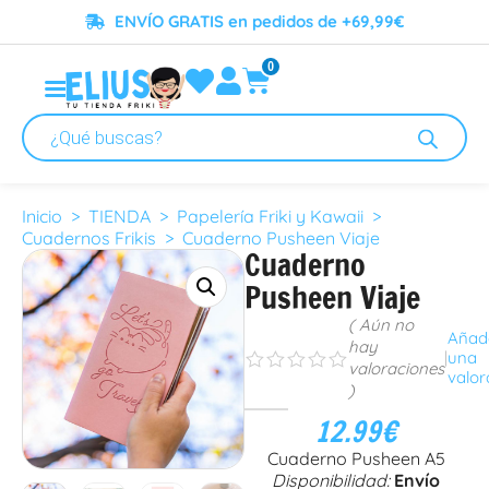
ENVÍO GRATIS en pedidos de +69,99€
0
Inicio
>
TIENDA
>
Papelería Friki y Kawaii
>
Cuadernos Frikis
> Cuaderno Pusheen Viaje
Cuaderno
Pusheen Viaje
( Aún no
Añad
hay
|
una
s
s
s
s
s
valoraciones
valor
)
12.99
€
Cuaderno Pusheen A5
Disponibilidad:
Envío