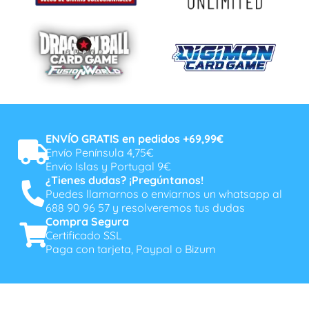
ENVÍO GRATIS en pedidos +69,99€
Envío Península 4,75€
Envío Islas y Portugal 9€
¿Tienes dudas? ¡Pregúntanos!
Puedes llamarnos o enviarnos un whatsapp al
688 90 96 57 y resolveremos tus dudas
Compra Segura
Certificado SSL
Paga con tarjeta, Paypal o Bizum