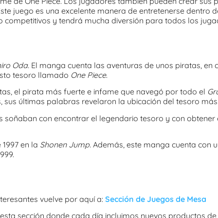
anime de One Piece. Los jugadores también pueden crear sus 
ste juego es una excelente manera de entretenerse dentro del
 competitivos y tendrá mucha diversión para todos los juga
hiro Oda.
El manga cuenta las aventuras de unos piratas, en 
esto tesoro llamado
One Piece
.
as, el pirata más fuerte e infame que navegó por todo el
Gra
sus últimas palabras revelaron la ubicación del tesoro má
 soñaban con encontrar el legendario tesoro y con obtener el
 1997 en la
Shonen Jump.
Además, este manga cuenta con un
1999.
teresantes vuelve por aquí a:
Sección de Juegos de Mesa
r esta sección donde cada día incluimos nuevos productos de