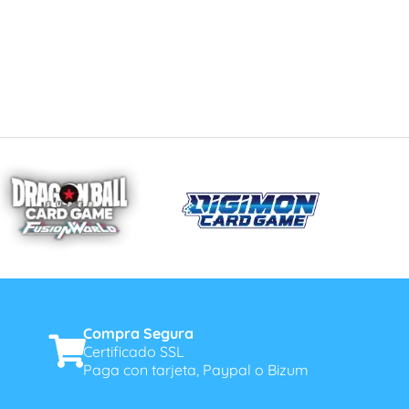
Compra Segura
Certificado SSL
Paga con tarjeta, Paypal o Bizum