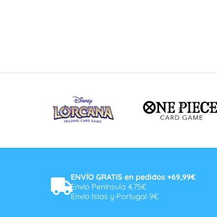
ENVÍO GRATIS en pedidos +69,99€
Envío Península 4,75€
Envío Islas y Portugal 9€