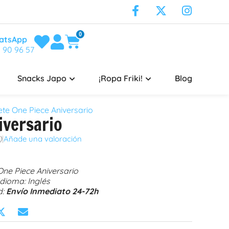
0
atsApp
 90 96 57
Snacks Japo
¡Ropa Friki!
Blog
e One Piece Aniversario
iversario
)
|
Añade una valoración
One Piece Aniversario
Idioma: Inglés
d:
Envío Inmediato 24-72h