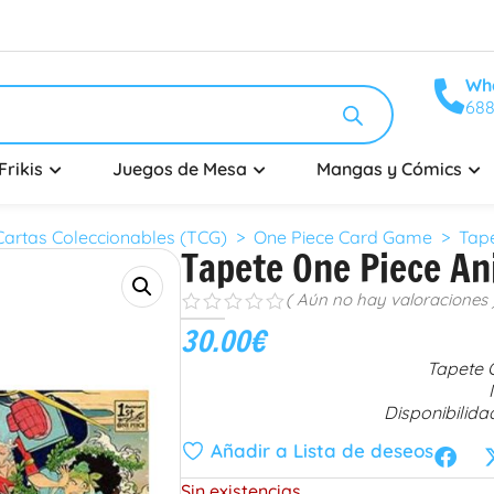
Wh
688
Frikis
Juegos de Mesa
Mangas y Cómics
artas Coleccionables (TCG)
>
One Piece Card Game
> Tapet
Tapete One Piece An
( Aún no hay valoraciones 
s
s
s
s
s
30.00
€
Tapete 
Disponibilida
Añadir a Lista de deseos
Sin existencias