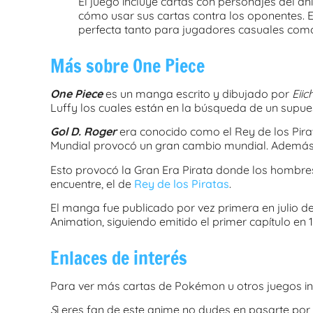
El juego incluye cartas con personajes del 
cómo usar sus cartas contra los oponentes. E
perfecta tanto para jugadores casuales como
Más sobre One Piece
One Piece
es un manga escrito y dibujado por
Eiic
Luffy los cuales están en la búsqueda de un supu
Gol D. Roger
era conocido como el Rey de los Pirat
Mundial provocó un gran cambio mundial. Además, 
Esto provocó la Gran Era Pirata donde los hombres
encuentre, el de
Rey de los Piratas
.
El manga fue publicado por vez primera en julio de
Animation, siguiendo emitido el primer capítulo en 
Enlaces de interés
Para ver más cartas de Pokémon u otros juegos in
S
i eres fan de este anime no dudes en pasarte po