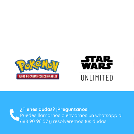
¿Tienes dudas? ¡Pregúntanos!
Puedes llamarnos o enviarnos un whatsapp al
688 90 96 57 y resolveremos tus dudas